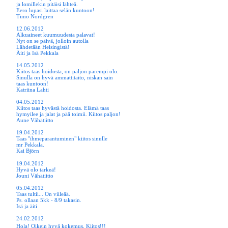
ja lomillekin pitäisi lähteä.
Eero lupasi laittaa selän kuntoon!
Timo Nordgren
12.06.2012
Alkuaineet kuumuudesta palavat!
Nyt on se päivä, jolloin autolla
Lähdetään Helsingistä!
Äiti ja Isä Pekkala
14.05.2012
Kiitos taas hoidosta, on paljon parempi olo.
Sinulla on hyvä ammattitaito, niskan sain
taas kuntoon!
Katriina Lahti
04.05.2012
Kiitos taas hyvästä hoidosta. Elämä taas
hymyilee ja jalat ja pää toimii. Kiitos paljon!
Aune Vähätiitto
19.04.2012
Taas "ihmeparantuminen" kiitos sinulle
mr Pekkala.
Kai Björn
19.04.2012
Hyvä olo tärkeä!
Jouni Vähätiitto
05.04.2012
Taas tultii... On viileää.
Ps. ollaan 5kk - 8/9 takasin.
Isä ja äiti
24.02.2012
Hola!
Oikein hyvä kokemus, Kiitos!!!