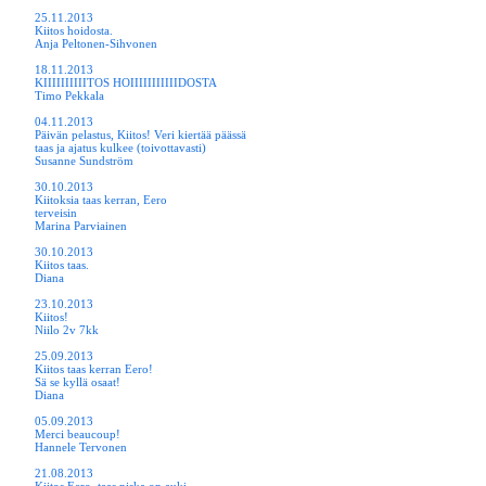
25.11.2013
Kiitos hoidosta.
Anja Peltonen-Sihvonen
18.11.2013
KIIIIIIIIIITOS HOIIIIIIIIIIIDOSTA
Timo Pekkala
04.11.2013
Päivän pelastus, Kiitos! Veri kiertää päässä
taas ja ajatus kulkee (toivottavasti)
Susanne Sundström
30.10.2013
Kiitoksia taas kerran, Eero
terveisin
Marina Parviainen
30.10.2013
Kiitos taas.
Diana
23.10.2013
Kiitos!
Niilo 2v 7kk
25.09.2013
Kiitos taas kerran Eero!
Sä se kyllä osaat!
Diana
05.09.2013
Merci beaucoup!
Hannele Tervonen
21.08.2013