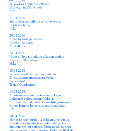
06.05.2026
Selkävaiva tuntui helpottavan
käsittelyn myötä, Kiitos!
Arto
27.04.2026
Suosittelen ruumiillista työtä tekeville.
Loistavaa työtä.
Ilkka
26.04.2026
Kiitos hyvästä palvelusta.
Hoito oli tarpeen.
Ari Valkonen
24.04.2026
Hoito oli hyvä, niinkuin aikaisemminkin.
Käynyt v.2012 alkaen.
Mika V.
15.04.2026
Parasta palvelua mitä Suomesta saa.
Erittäin ammattitaitoista palvelua.
Suosittelen!
Teemu Ovaskainen
14.04.2026
Kokonaisvaltaisen hyvinvoinnin käynti.
Liikeradat aukesi, jotain lukkoja.
"Eri ihminen" lähtiessä. Voimallisia prosesseja.
Kiitos, lämmin kiitos ja suuria siunauksia!
HM
10.04.2026
Menin hoitoon niska- ja selkäkipujen vuoksi.
Niskakivut aiheuttivat korviin tinnitystä ja
nukkuminen oli vaikeaa. Niskassa oli paineen
tuntua ennen hoitoon menoa. Hoidossa lihaksia