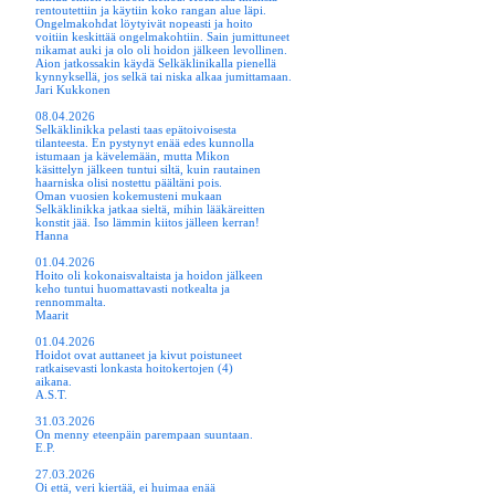
rentoutettiin ja käytiin koko rangan alue läpi.
Ongelmakohdat löytyivät nopeasti ja hoito
voitiin keskittää ongelmakohtiin. Sain jumittuneet
nikamat auki ja olo oli hoidon jälkeen levollinen.
Aion jatkossakin käydä Selkäklinikalla pienellä
kynnyksellä, jos selkä tai niska alkaa jumittamaan.
Jari Kukkonen
08.04.2026
Selkäklinikka pelasti taas epätoivoisesta
tilanteesta. En pystynyt enää edes kunnolla
istumaan ja kävelemään, mutta Mikon
käsittelyn jälkeen tuntui siltä, kuin rautainen
haarniska olisi nostettu päältäni pois.
Oman vuosien kokemusteni mukaan
Selkäklinikka jatkaa sieltä, mihin lääkäreitten
konstit jää. Iso lämmin kiitos jälleen kerran!
Hanna
01.04.2026
Hoito oli kokonaisvaltaista ja hoidon jälkeen
keho tuntui huomattavasti notkealta ja
rennommalta.
Maarit
01.04.2026
Hoidot ovat auttaneet ja kivut poistuneet
ratkaisevasti lonkasta hoitokertojen (4)
aikana.
A.S.T.
31.03.2026
On menny eteenpäin parempaan suuntaan.
E.P.
27.03.2026
Oi että, veri kiertää, ei huimaa enää