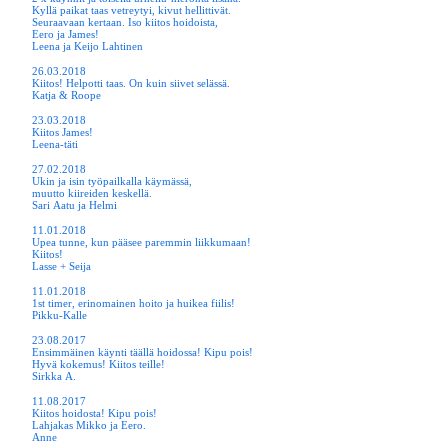
Kyllä paikat taas vetreytyi, kivut hellittivät.
Seuraavaan kertaan. Iso kiitos hoidoista,
Eero ja James!
Leena ja Keijo Lahtinen
26.03.2018
Kiitos! Helpotti taas. On kuin siivet selässä.
Katja & Roope
23.03.2018
Kiitos James!
Leena-täti
27.02.2018
Ukin ja isin työpailkalla käymässä,
muutto kiireiden keskellä.
Sari Aatu ja Helmi
11.01.2018
Upea tunne, kun pääsee paremmin liikkumaan!
Kiitos!
Lasse + Seija
11.01.2018
1st timer, erinomainen hoito ja huikea fiilis!
Pikku-Kalle
23.08.2017
Ensimmäinen käynti täällä hoidossa! Kipu pois!
Hyvä kokemus! Kiitos teille!
Sirkka A
.
11.08.2017
Kiitos hoidosta! Kipu pois!
Lahjakas Mikko ja Eero.
Anne