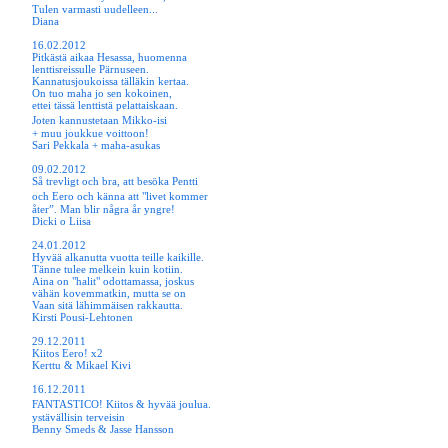
Tulen varmasti uudelleen...
Diana
16.02.2012
Pitkästä aikaa Hesassa, huomenna
lenttisreissulle Pärnuseen.
Kannatusjoukoissa tälläkin kertaa.
On tuo maha jo sen kokoinen,
ettei tässä lenttistä pelattaiskaan.
Joten kannustetaan
Mikko-isi
+ muu joukkue voittoon!
Sari Pekkala + maha-asukas
09.02.2012
Så trevligt och bra, att besöka Pentti
och Eero
och känna att "livet kommer
åter”. Man blir några år yngre!
Dicki o Liisa
24.01.2012
Hyvää alkanutta vuotta teille kaikille.
Tänne tulee melkein kuin kotiin.
Aina on "halit" odottamassa, joskus
vähän kovemmatkin, mutta se on
Vaan sitä lähimmäisen rakkautta.
Kirsti Pousi-Lehtonen
29.12.2011
Kiitos Eero! x2
Kerttu & Mikael Kivi
16.12.2011
FANTASTICO!
Kiitos & hyvää joulua.
ystävällisin terveisin
Benny Smeds & Jasse Hansson