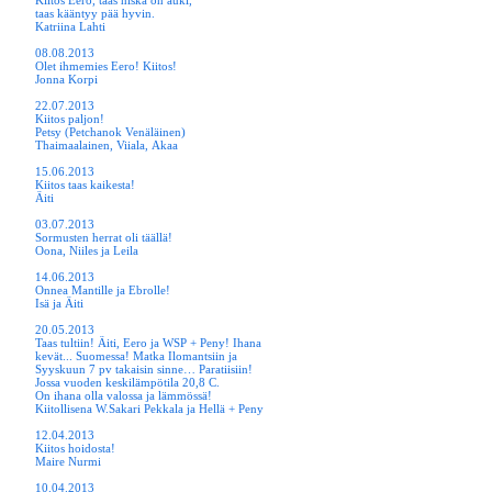
Kiitos Eero, taas niska on auki,
taas kääntyy pää hyvin.
Katriina Lahti
08.08.2013
Olet ihmemies Eero! Kiitos!
Jonna Korpi
22.07.2013
Kiitos paljon!
Petsy (Petchanok Venäläinen)
Thaimaalainen, Viiala, Akaa
15.06.2013
Kiitos taas kaikesta!
Äiti
03.07.2013
Sormusten herrat oli täällä!
Oona, Niiles ja Leila
14.06.2013
Onnea Mantille ja Ebrolle!
Isä ja Äiti
20.05.2013
Taas tultiin! Äiti, Eero ja WSP + Peny! Ihana
kevät... Suomessa! Matka Ilomantsiin ja
Syyskuun 7 pv takaisin sinne… Paratiisiin!
Jossa vuoden keskilämpötila 20,8 C.
On ihana olla valossa ja lämmössä!
Kiitollisena W.Sakari Pekkala ja Hellä + Peny
12.04.2013
Kiitos hoidosta!
Maire Nurmi
10.04.2013