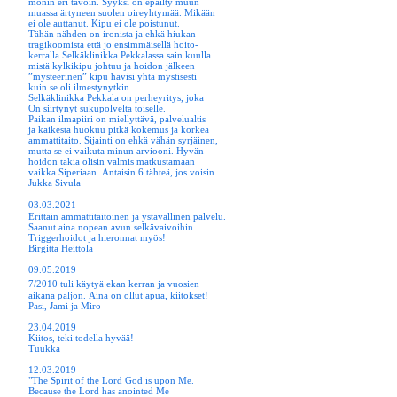
monin eri tavoin. Syyksi on epäilty muun
muassa ärtyneen suolen oireyhtymää. Mikään
ei ole auttanut. Kipu ei ole poistunut.
Tähän nähden on ironista ja ehkä hiukan
tragikoomista että jo ensimmäisellä hoito-
kerralla Selkäklinikka Pekkalassa sain kuulla
mistä kylkikipu johtuu ja hoidon jälkeen
”mysteerinen” kipu hävisi yhtä mystisesti
kuin se oli ilmestynytkin.
Selkäklinikka Pekkala on perheyritys, joka
On siirtynyt sukupolvelta toiselle.
Paikan ilmapiiri on miellyttävä, palvelualtis
ja kaikesta huokuu pitkä kokemus ja korkea
ammattitaito. Sijainti on ehkä vähän syrjäinen,
mutta se ei vaikuta minun arviooni. Hyvän
hoidon takia olisin valmis matkustamaan
vaikka Siperiaan. Antaisin 6 tähteä, jos voisin.
Jukka Sivula
03.03.2021
Erittäin ammattitaitoinen ja ystävällinen palvelu.
Saanut
aina nopean avun selkävaivoihin.
Triggerhoidot ja hieronnat myös!
Birgitta Heittola
09.05.2019
7/2010 tuli käytyä ekan kerran
ja vuosien
aikana paljon. Aina on ollut apua, kiitokset!
Pasi, Jami ja Miro
23.04.2019
Kiitos, teki todella hyvää!
Tuukka
12.03.2019
"The Spirit of the Lord God is upon Me.
Because the Lord has anointed Me