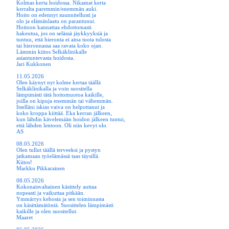
Kolmas kerta hoidossa. Nikamat kerta
kerralta paremmin/enemmän auki.
Hoito on edennyt suunnitellusti ja
olo ja elämänlaatu on parantunut.
Hoitoon kannattaa ehdottomasti
hakeutua, jos on selässä jäykkyyksiä ja
tuntuu, että hieronta ei aina tuota tulosta
tai hieronnassa saa ravata koko ojan.
Lämmin kiitos Selkäklinikalle
asiantuntevasta hoidosta.
Jari Kukkonen
11.05.2026
Olen käynyt nyt kolme kertaa täällä
Selkäklinikalla ja voin suositella
lämpimästi tätä hoitomuotoa kaikille,
joilla on kipuja enemmän tai vähemmän.
Itselläni iskias vaiva on helpottanut ja
koko kroppa kiittää. Eka kerran jälkeen,
kun lähdin kävelemään hoidon jälkeen tuntui,
että lähden lentoon. Oli niin kevyt olo.
AS
08.05.2026
Olen tullut täällä terveeksi ja pystyn
jatkamaan työelämässä taas täysillä.
Kiitos!
Markku Pikkarainen
08.05.2026
Kokonaisvaltainen käsittely auttaa
nopeasti ja vaikuttaa pitkään.
Ymmärrys kehosta ja sen toiminnasta
on käsittämätöntä. Suosittelen lämpimästi
kaikille ja olen suositellut.
Maaret