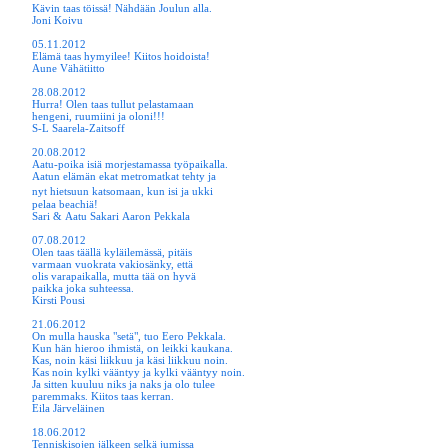
Kävin taas töissä! Nähdään Joulun alla.
Joni Koivu
05.11.2012
Elämä taas hymyilee! Kiitos hoidoista!
Aune Vähätiitto
28.08.2012
Hurra! Olen taas tullut pelastamaan
hengeni, ruumiini ja oloni!!!
S-L Saarela-Zaitsoff
20.08.2012
Aatu-poika isiä morjestamassa työpaikalla.
Aatun elämän ekat metromatkat tehty ja
nyt
hietsuun katsomaan, kun isi ja ukki
pelaa beachiä!
Sari & Aatu Sakari Aaron Pekkala
07.08.2012
Olen taas täällä kyläilemässä, pitäis
varmaan vuokrata vakiosänky, että
olis varapaikalla, mutta tää on hyvä
paikka joka suhteessa.
Kirsti Pousi
21.06.2012
On mulla hauska "setä", tuo Eero Pekkala.
Kun hän hieroo ihmistä, on leikki kaukana.
Kas, noin käsi liikkuu ja käsi liikkuu noin.
Kas noin kylki vääntyy ja kylki vääntyy noin.
Ja sitten kuuluu niks ja naks ja olo tulee
paremmaks. Kiitos taas kerran.
Eila Järveläinen
18.06.2012
Tenniskisojen jälkeen selkä jumissa