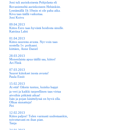
Joni tuli aurinkoisesta Pohjolasta eli
Rovaniemeltä
aurinkoiseen Helsinkiin.
Lentämällä 1h 10min ei ole paha aika.
Kiva taas täällä vaikuttaa.
Joni Koivu
09.04.2013
Kiitos Eero taas hyvästä hoidosta sinulle.
Katriina Lahti
01.04.2013
Kiitos suuresta avusta. Nyt voin taas
nostella 1v. poikaani.
kiittäen, Anne Daniel
28.03.2013
Monenlaista apua täällä saa, kiitos!
Ari Flink
07.03.2013
Suuret kiitokset isosta avusta!
Paula Einiö
15.02.2013
Ai että! Oikein tuntuu, kuinka happi
ja veri ja kaikki
tarpeellinen taas virtaa
aivoihin pitkästä aikaa!
Isän ja pojan käsittelyssä on hyvä olla.
Olkaa siunattuja!
Piri
12.02.2013
Kiitos paljon! Tulen varmasti uudestaankin,
toivottavasti en ihan pian.
Tanja