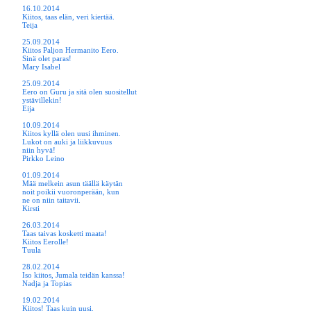
16.10.2014
Kiitos, taas elän, veri kiertää.
Teija
25.09.2014
Kiitos Paljon Hermanito Eero.
Sinä olet paras!
Mary Isabel
25.09.2014
Eero on Guru ja sitä olen suositellut
ystävillekin!
Eija
10.09.2014
Kiitos kyllä olen uusi ihminen.
Lukot on auki ja liikkuvuus
niin hyvä!
Pirkko Leino
01.09.2014
Mää melkein asun täällä käytän
noit poikii vuoronperään, kun
ne on niin taitavii.
Kirsti
26.03.2014
Taas taivas kosketti maata!
Kiitos Eerolle!
Tuula
28.02.2014
Iso kiitos, Jumala teidän kanssa!
Nadja ja Topias
19.02.2014
Kiitos! Taas kuin uusi.