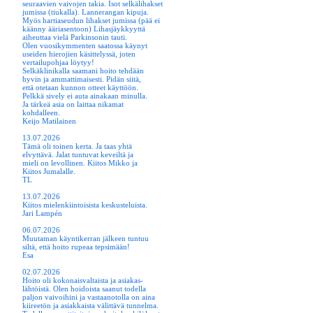
seuraavien vaivojen takia. Isot selkälihakset
jumissa (tiukalla). Lannerangan kipuja.
Myös hartiaseudun lihakset jumissa (pää ei
käänny ääriasentoon) Lihasjäykkyyttä
aiheuttaa vielä Parkinsonin tauti.
Olen vuosikymmenten saatossa käynyt
useiden hierojien käsittelyssä, joten
vertailupohjaa löytyy!
Selkäklinikalla saamani hoito tehdään
hyvin ja ammattimaisesti. Pidän siitä,
että otetaan kunnon otteet käyttöön.
Pelkkä sively ei auta ainakaan minulla.
Ja tärkeä asia on laittaa nikamat
kohdalleen.
Keijo Matilainen
13.07.2026
Tämä oli toinen kerta. Ja taas yhtä
elvyttävä. Jalat tuntuvat keveiltä ja
mieli on levollinen. Kiitos Mikko ja
Kiitos Jumalalle.
TL
13.07.2026
Kiitos mielenkiintoisista keskusteluista.
Jari Lampén
06.07.2026
Muutaman käyntikerran jälkeen tuntuu
siltä, että hoito rupeaa tepsimään!
Esa
02.07.2026
Hoito oli kokonaisvaltaista ja asiakas-
lähtöistä. Olen hoidoista saanut todella
paljon vaivoihini ja vastaanotolla on aina
kiireetön ja asiakkaista välittävä tunnelma.