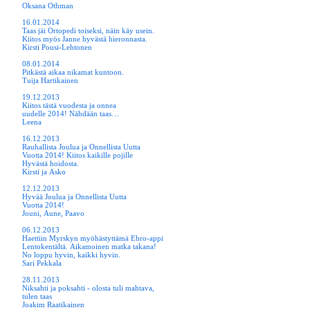
Oksana Othman
16.01.2014
Taas jäi Ortopedi toiseksi, näin käy usein.
Kiitos myös Janne hyvästä hieronnasta.
Kirsti Pousi-Lehtonen
08.01.2014
Pitkästä aikaa nikamat kuntoon.
Tuija Hartikainen
19.12.2013
Kiitos tästä vuodesta ja onnea
uudelle 2014! Nähdään taas…
Leena
16.12.2013
Rauhallista Joulua ja Onnellista Uutta
Vuotta 2014! Kiitos kaikille pojille
Hyvästä hoidosta.
Kirsti ja Asko
12.12.2013
Hyvää Joulua ja Onnellista Uutta
Vuotta 2014!
Jouni, Aune, Paavo
06.12.2013
Haettiin Myrskyn myöhästyttämä Ebro-appi
Lentokentältä. Aikamoinen matka takana!
No loppu hyvin, kaikki hyvin.
Sari Pekkala
28.11.2013
Niksahti ja poksahti - olosta tuli mahtava,
tulen taas
Joakim Raatikainen