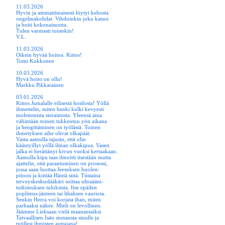
11.03.2026
Hyvin ja ammattimaisesti löytyi kehosta
ongelmakohdat. Vihdoinkin joku katsoi
ja hoiti kokonaisuutta.
Tulen varmasti toistekin!
V.L.
11.03.2026
Oikein hyvää hoitoa. Kiitos!
Tomi Kukkonen
10.03.2026
Hyvä hoito on ollu!
Markku Pikkarainen
03.01.2026
Kiitos Jumalalle eilisestä hoidosta! Yöllä
ihmettelin, miten henki kulki kevyesti
molemmista sieraimista. Yleensä aina
vähintään toinen tukkeutuu yön aikana
ja hengittäminen on työlästä. Toinen
ihmetyksen aihe olivat olkapäät.
Vasta aamulla tajusin, että olin
kääntyillyt yöllä ilman olkakipua. Vasen
jalka ei herättänyt kivun vuoksi kertaakaan.
Aamulla kipu taas ilmoitti itsestään mutta
ajattelin, että parantuminen on prosessi,
jossa saan luottaa Jeesuksen huolen-
pitoon ja kiittää Häntä siitä. Tiistaina
terveyskeskuslääkäri soittaa ultraääni-
tutkimuksen tuloksista. Itse epäilen
popliteus-jänteen tai lihaksen vauriota.
Senkin Herra voi korjata ihan, miten
parhaaksi näkee. Mieli on levollinen.
Jäämme Lieksaan vielä maanantaiksi.
Taivaallisen Isän siunausta sinulle ja
työllesi ihmisten auttajana!