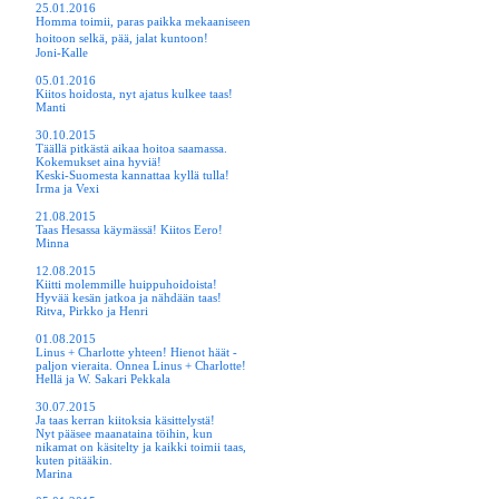
25.01.2016
Homma toimii, paras paikka mekaaniseen
hoitoon
selkä, pää, jalat kuntoon!
Joni-Kalle
05.01.2016
Kiitos hoidosta, nyt ajatus kulkee taas!
Manti
30.10.2015
Täällä pitkästä aikaa hoitoa saamassa.
Kokemukset aina hyviä!
Keski-Suomesta kannattaa kyllä tulla!
Irma ja Vexi
21.08.2015
Taas Hesassa käymässä! Kiitos Eero!
Minna
12.08.2015
Kiitti molemmille huippuhoidoista!
Hyvää kesän jatkoa ja nähdään taas!
Ritva, Pirkko ja Henri
01.08.2015
Linus + Charlotte yhteen! Hienot häät -
paljon vieraita. Onnea Linus + Charlotte!
Hellä ja W. Sakari Pekkala
30.07.2015
Ja taas kerran kiitoksia käsittelystä!
Nyt pääsee maanataina töihin, kun
nikamat on käsitelty ja kaikki toimii taas,
kuten pitääkin.
Marina