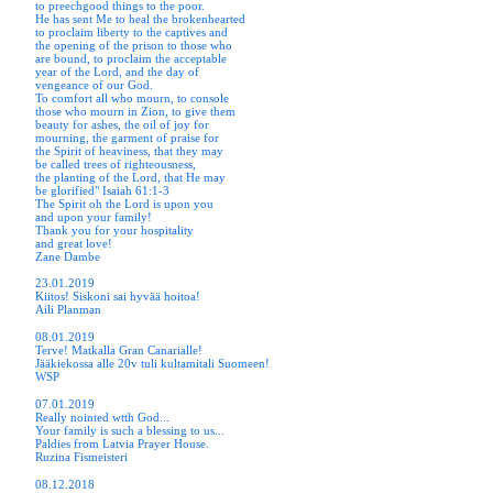
to preechgood things to the poor.
He has sent Me to heal the brokenhearted
to proclaim liberty to the captives and
the opening of the prison to those who
are bound, to proclaim the acceptable
year of the Lord, and the day of
vengeance of our God.
To comfort all who mourn, to console
those who mourn in Zion, to give them
beauty for ashes, the oil of joy for
mourning, the garment of praise for
the Spirit of heaviness, that they may
be called trees of righteousness,
the planting of the Lord, that He may
be glorified" Isaiah 61:1-3
The Spirit oh the Lord is upon you
and upon your family!
Thank you for your hospitality
and great love!
Zane Dambe
23.01.2019
Kiitos! Siskoni sai hyvää hoitoa!
Aili Planman
08.01.2019
Terve! Matkalla Gran Canarialle!
Jääkiekossa alle 20v tuli kultamitali Suomeen!
WSP
07.01.2019
Really nointed wtth God...
Your family is such a blessing to us...
Paldies from Latvia Prayer House.
Ruzina Fismeisteri
08.12.2018