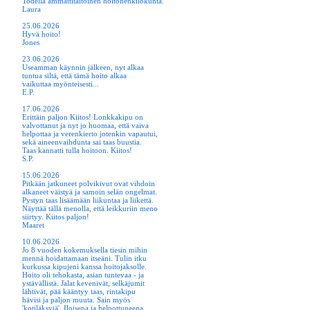
Todella ammattitaitoinen hoitohenkilökunta.
Laura
25.06.2026
Hyvä hoito!
Jones
23.06.2026
Useamman käynnin jälkeen, nyt alkaa
tuntua siltä, että tämä hoito alkaa
vaikuttaa myönteisesti...
E.P.
17.06.2026
Erittäin paljon Kiitos! Lonkkakipu on
valvottanut ja nyt jo huomaa, että vaiva
helpottaa ja verenkierto jotenkin vapautui,
sekä aineenvaihdunta sai taas buustia.
Taas kannatti tulla hoitoon. Kiitos!
S.P.
15.06.2026
Pitkään jatkuneet polvikivut ovat vihdoin
alkaneet väistyä ja samoin selän ongelmat.
Pystyn taas lisäämään liikuntaa ja liikettä.
Näyttää tällä menolla, että leikkuriin meno
siirtyy. Kiitos paljon!
Maaret
10.06.2026
Jo 8 vuoden kokemuksella tiesin mihin
mennä hoidattamaan itseäni. Tulin itku
kurkussa kipujeni kanssa hoitojaksolle.
Hoito oli tehokasta, asian tuntevaa - ja
ystävällistä. Jalat kevenivät, selkäjumit
lähtivät, pää kääntyy taas, rintakipu
hävisi ja paljon muuta. Sain myös
'kotiläksyjä'. Iloisena ja helpottuneena,