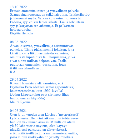
13.10.2022
Erittäin ammattitaitoinen ja ystävällinen palvelu.
Saanut aina nopeanavun selkävaivoihin. Trikkerihoidot
ja hieronnat myös. Vaikka kipu esim. polvessa tai
kädessä, syy voikin lähteä selästä. Täällä selvitetään
syy ja korjataan sen aiheuttaja. Ei pelkästään
hoideta oireita.
Birgitta Heittola
08.08.2022
Aivan loistavaa, ystävällistä ja asiantuntevaa
palvelua. Tänne pitäisi mennä jokaisen, joka
kärsii tuki- ja liikuntaelimistön vaivoista,
omituisista kiputiloista tai lihasjumeista, jotka
eivät tunnu millään helpottuvan. Täällä
puututaan ongelmien juurisyihin, joten
täältä saa takuulla avun.
R.A.
29.04.2022
Kiitos. Haluaisin vielä varmistaa, että
käyttääkö Eero edelleen samaa (=perinteistä)
hoitomenetelmää kuin 1990-luvulla?
(Jotkut kiropraktikot ovat siirtyneet lihas-
huoltovasaran käyttöön)
Maura Ryömä
04.06.2021
Olen jo yli vuoden ajan kärsinyt ”mysteerisestä"
kylkikivusta. Olen tänä aikana ollut työterveys-
huollon vakituinen asiakas. Minulta on otettu
yli 50 laboratorio näytettä, olen käynyt
ultraäänessä paksusuolen tähystyksessä,
erikoislääkäreillä ja jopa ravitsemusterapeutilla,
jossa minun ruokavalio on yritetty muokata