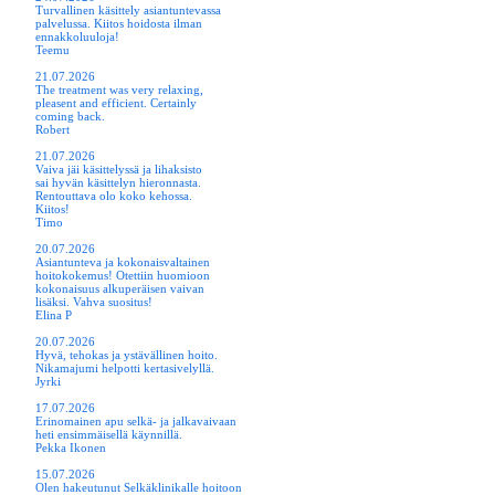
Turvallinen käsittely asiantuntevassa
palvelussa. Kiitos hoidosta ilman
ennakkoluuloja!
Teemu
21.07.2026
The treatment was very relaxing,
pleasent and efficient. Certainly
coming back.
Robert
21.07.2026
Vaiva jäi käsittelyssä ja lihaksisto
sai hyvän käsittelyn hieronnasta.
Rentouttava olo koko kehossa.
Kiitos!
Timo
20.07.2026
Asiantunteva ja kokonaisvaltainen
hoitokokemus! Otettiin huomioon
kokonaisuus alkuperäisen vaivan
lisäksi. Vahva suositus!
Elina P
20.07.2026
Hyvä, tehokas ja ystävällinen hoito.
Nikamajumi helpotti kertasivelyllä.
Jyrki
17.07.2026
Erinomainen apu selkä- ja jalkavaivaan
heti ensimmäisellä käynnillä.
Pekka Ikonen
15.07.2026
Olen hakeutunut Selkäklinikalle hoitoon