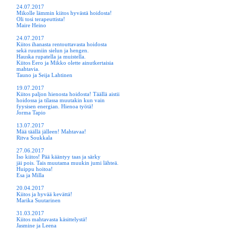
24.07.2017
Mikolle lämmin kiitos hyvästä hoidosta!
Oli tosi terapeuttista!
Maire Heino
24.07.2017
Kiitos ihanasta rentouttavasta hoidosta
sekä ruumiin sielun ja hengen.
Hauska rupatella ja muistella.
Kiitos Eero ja Mikko olette ainutkertaisia
mahtavia.
Tauno ja Seija Lahtinen
19.07.2017
Kiitos paljon hienosta hoidosta! Täällä aistii
hoidossa ja tilassa muutakin kun vain
fyysisen energian. Hienoa työtä!
Jorma Tapio
13.07.2017
Mää täällä jälleen! Mahtavaa!
Ritva Soukkala
27.06.2017
Iso kiitos! Pää kääntyy taas ja särky
jäi pois. Tais muutama muukin jumi lähteä.
Huippu hoitoa!
Esa ja Milla
20.04.2017
Kiitos ja hyvää kevättä!
Marika Suutarinen
31.03.2017
Kiitos mahtavasta käsittelystä!
Jasmine ja Leena