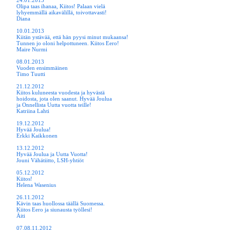
24.01.2013
Olipa taas ihanaa, Kiitos! Palaan vielä
lyhyemmällä aikavälillä, toivottavasti!
Diana
10.01.2013
Kiitän ystävää, että hän pyysi minut mukaansa!
Tunnen jo oloni helpottuneen. Kiitos Eero!
Maire Nurmi
08.01.2013
Vuoden ensimmäinen
Timo Tuutti
21.12.2012
Kiitos kuluneesta vuodesta ja hyvästä
hoidosta, jota olen saanut. Hyvää Joulua
ja Onnellista Uutta vuotta teille!
Katriina Lahti
19.12.2012
Hyvää Joulua!
Erkki Kaikkonen
13.12.2012
Hyvää Joulua ja Uutta Vuotta!
Jouni Vähätiitto, LSH-yhtiöt
05.12.2012
Kiitos!
Helena Wasenius
26.11.2012
Kävin taas huollossa täällä Suomessa.
Kiitos Eero ja siunausta työllesi!
Äiti
07.08.11.2012