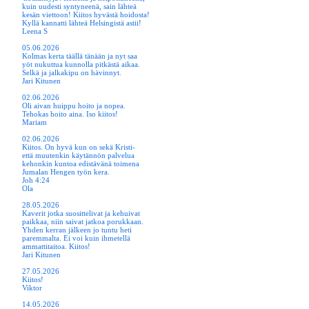
kuin uudesti syntyneenä, sain lähteä
kesän viettoon! Kiitos hyvästä hoidosta!
Kyllä kannatti lähteä Helsingistä astii!
Leena S
05.06.2026
Kolmas kerta täällä tänään ja nyt saa
yöt nukuttua kunnolla pitkästä aikaa.
Selkä ja jalkakipu on hävinnyt.
Jari Kitunen
02.06.2026
Oli aivan huippu hoito ja nopea.
Tehokas hoito aina. Iso kiitos!
Mariam
02.06.2026
Kiitos. On hyvä kun on sekä Kristi-
että muutenkin käytännön palvelua
kehonkin kuntoa edistävänä toimena
Jumalan Hengen työn kera.
Joh 4:24
Ola
28.05.2026
Kaverit jotka suosittelivat ja kehuivat
paikkaa, niin saivat jatkoa porukkaan.
Yhden kerran jälkeen jo tuntu heti
paremmalta. Ei voi kuin ihmetellä
ammattitaitoa. Kiitos!
Jari Kitunen
27.05.2026
Kiitos!
Viktor
14.05.2026