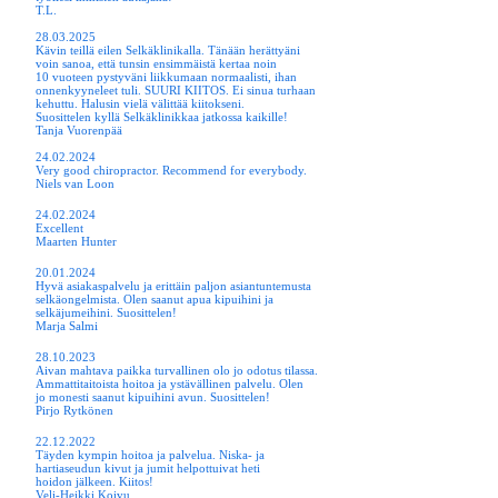
T.L.
28.03.2025
Kävin teillä eilen Selkäklinikalla. Tänään herättyäni
voin sanoa, että tunsin ensimmäistä kertaa noin
10 vuoteen pystyväni liikkumaan normaalisti, ihan
onnenkyyneleet tuli. SUURI KIITOS. Ei sinua turhaan
kehuttu. Halusin vielä välittää kiitokseni.
Suosittelen kyllä Selkäklinikkaa jatkossa kaikille!
Tanja Vuorenpää
24.02.2024
Very good chiropractor. Recommend for everybody.
Niels van Loon
24.02.2024
Excellent
Maarten Hunter
20.01.2024
Hyvä asiakaspalvelu ja erittäin paljon asiantuntemusta
selkäongelmista. Olen saanut apua kipuihini ja
selkäjumeihini. Suosittelen!
Marja Salmi
28.10.2023
Aivan mahtava paikka turvallinen olo jo odotus tilassa.
Ammattitaitoista hoitoa ja ystävällinen palvelu. Olen
jo monesti saanut kipuihini avun. Suosittelen!
Pirjo Rytkönen
22.12.2022
Täyden kympin hoitoa ja palvelua. Niska- ja
hartiaseudun kivut ja jumit helpottuivat heti
hoidon jälkeen. Kiitos!
Veli-Heikki Koivu