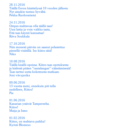
28.11.2016
Täällä Eeron käsittelyssä 10 vuoden jälkeen.
Nyt ainakin tuntuu hyvältä.
Pekka Ruohosniemi
24.11.2016
Ompas mahtavaa olla täällä taas!
Uusi lattia ja voin vaikka taata,
Että taas käynti kannattaa!
Ritva Soukkala
17.10.2016
Niin monesti päivän on saanut pelastettua
pienellä visiitillä. Iso kiitos siitä!
Niko
10.08.2016
Täällä kisälli-opeissa. Kiitos taas opetuksesta
ja kädestä pitäen ”rautalangan” vääntämisestä!
Taas tarttui uutta kokemusta matkaan.
Joni vävypoika
09.06.2016
13 vuotta meni, ennekuin piti tulla
uudelleen, Kiitos!
Pia
01.06.2016
Kanarian ystävät Tampereelta.
Kiitos!
Maija ja Ismo
01.02.2016
Kiitos, on mahtava paikka!
Kyösti Blomeus