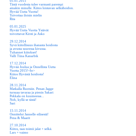
05.01.2015
Tästä vuodesta tulee varmasti parempi
ainakin minulle. Kiitos loistavan selkähoidon.
Hyvää Uutta Vuotta!
Toivottaa iloisin mielin
Rita
05.01.2025
Hyvää Uutta Vuotta Ystävät
toivottavat Kirsti ja Asko
29.12.2014
Syvä kiitollisuus ihanasta hoidosta
ja avusta suuressa kivussa.
Tuhannet kiitokset!
Valli Tiina Kanarbik
17.12.2014
Hyvää Joulua ja Onnellista Uutta
Vuotta 2015!<br>
Kiitos Hyvästä hoidosta!
Elina
28.11.2014
Matkalla Ruotsiin. Penan Jagge
tursuaa tavaraa ja pienin Sakari
Pekkala on kuumeessa...
Noh, kyllä se tästä!
Sari
15.11.2014
Onnittelut Jannelle eilisestä!
Pena & Maarit
27.10.2014
Kiitos, taas toimii jalat + selkä.
Lars + vaimo