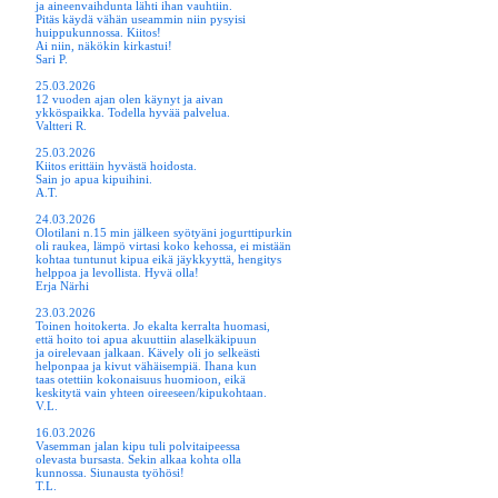
ja aineenvaihdunta lähti ihan vauhtiin.
Pitäs käydä vähän useammin niin pysyisi
huippukunnossa. Kiitos!
Ai niin, näkökin kirkastui!
Sari P.
25.03.2026
12 vuoden ajan olen käynyt ja aivan
ykköspaikka. Todella hyvää palvelua.
Valtteri R.
25.03.2026
Kiitos erittäin hyvästä hoidosta.
Sain jo apua kipuihini.
A.T.
24.03.2026
Olotilani n.15 min jälkeen syötyäni jogurttipurkin
oli raukea, lämpö virtasi koko kehossa, ei mistään
kohtaa tuntunut kipua eikä jäykkyyttä, hengitys
helppoa ja levollista. Hyvä olla!
Erja Närhi
23.03.2026
Toinen hoitokerta. Jo ekalta kerralta huomasi,
että hoito toi apua akuuttiin alaselkäkipuun
ja oirelevaan jalkaan. Kävely oli jo selkeästi
helponpaa ja kivut vähäisempiä. Ihana kun
taas otettiin kokonaisuus huomioon, eikä
keskitytä vain yhteen oireeseen/kipukohtaan.
V.L.
16.03.2026
Vasemman jalan kipu tuli polvitaipeessa
olevasta bursasta. Sekin alkaa kohta olla
kunnossa. Siunausta työhösi!
T.L.