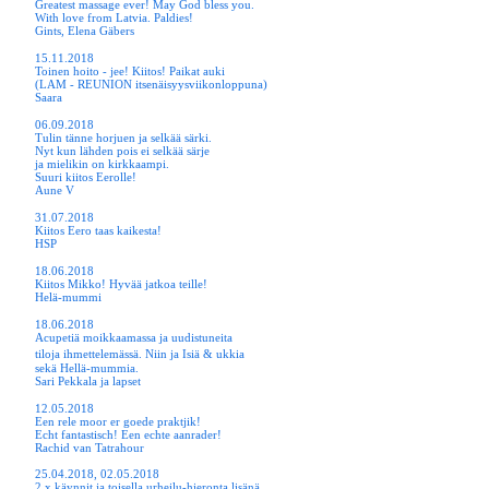
Greatest massage ever! May God bless you.
With love from Latvia. Paldies!
Gints, Elena Gäbers
15.11.2018
Toinen hoito - jee! Kiitos! Paikat auki
(LAM - REUNION itsenäisyysviikonloppuna)
Saara
06.09.2018
Tulin tänne horjuen ja selkää särki.
Nyt kun lähden pois ei selkää särje
ja mielikin on kirkkaampi.
Suuri kiitos Eerolle!
Aune V
31.07.2018
Kiitos Eero taas kaikesta!
HSP
18.06.2018
Kiitos Mikko! Hyvää jatkoa teille!
Helä-mummi
18.06.2018
Acupetiä moikkaamassa ja uudistuneita
tiloja ihmettelemässä.
Niin ja Isiä & ukkia
sekä Hellä-mummia.
Sari Pekkala ja lapset
12.05.2018
Een rele moor er goede praktjik!
Echt fantastisch! Een echte aanrader!
Rachid van Tatrahour
25.04.2018, 02.05.2018
2 x käynnit ja toisella urheilu-hieronta lisänä.